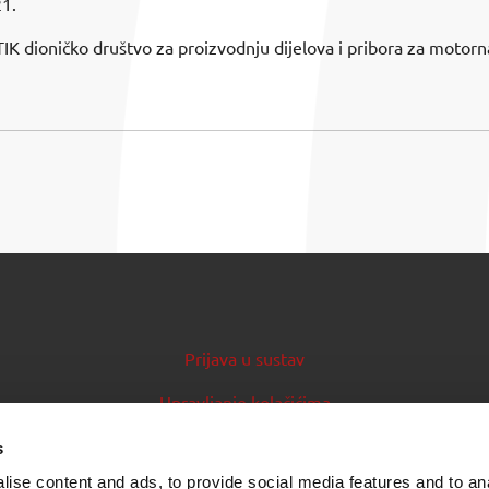
1.
K dioničko društvo za proizvodnju dijelova i pribora za motorna 
Prijava u sustav
Upravljanje kolačićima
Priručnik za izdavatelje
s
ise content and ads, to provide social media features and to an