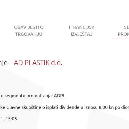
OBAVIJESTI O
FINANCIJSKI
S
TRGOVANJU
IZVJEŠTAJI
PRO
nje –
AD PLASTIK d.d.
j u segmentu promatranja: ADPL
ke Glavne skupštine o isplati dividende u iznosu 8,00 kn po dion
1. 15:05