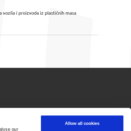
vozila i proizvoda iz plastičnih masa
Allow all cookies
alyse our