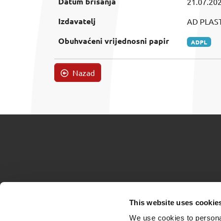
Datum brisanja
21.07.202
Izdavatelj
AD PLASTI
Obuhvaćeni vrijednosni papir
ADPL
Nazad
This website uses cookie
We use cookies to personal