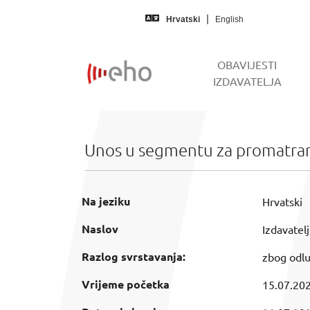
Skip to main content
Hrvatski
English
OBAVIJESTI
IZDAVATELJA
Unos u segmentu za promatra
Na jeziku
Hrvatski
Naslov
Izdavatel
Razlog svrstavanja:
zbog odlu
Vrijeme početka
15.07.202