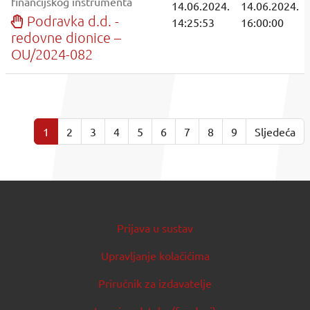
financijskog instrumenta
14.06.2024.
14.06.2024.
Podravka d.d. -
14:25:53
16:00:00
redovne dionice –
OU/2024-082
1
2
3
4
5
6
7
8
9
Sljedeća
Prijava u sustav
Upravljanje kolačićima
Priručnik za izdavatelje