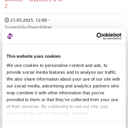
2
21.05.2025. 12:00
–
Suspenzija financijskog
instrumenta
21.05.2025.
3. MAJ
-
11:54:11
Brodogradilište d. d. u
stečaju - redovne
This website uses cookies
dionice – OU/2025-048
We use cookies to personalise content and ads, to
provide social media features and to analyse our traffic.
11.04.2025. 09:35
–
We also share information about your use of our site with
Privremena suspenzija
our social media, advertising and analytics partners who
financijskog instrumenta
may combine it with other information that you’ve
11.04.2025.
11.04.2025.
3. MAJ
provided to them or that they’ve collected from your use
09:22:31
11:30:00
Brodogradilište d. d. u
of their services. By continuing to use our site, you
stečaju - redovne
consent to the use of necessary cookies.
dionice – OU/2025-032