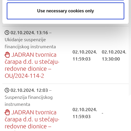
14:44:37
16:00:00
čarapa d.d. u stečaju-
redovne dionice –
Use necessary cookies only
OU/2024-116
02.10.2024. 13:16
–
Ukidanje suspenzije
financijskog instrumenta
02.10.2024.
02.10.2024.
JADRAN tvornica
11:59:03
13:30:00
čarapa d.d. u stečaju-
redovne dionice –
OU/2024-114-2
02.10.2024. 12:03
–
Suspenzija financijskog
instrumenta
02.10.2024.
JADRAN tvornica
-
11:59:03
čarapa d.d. u stečaju-
redovne dionice –