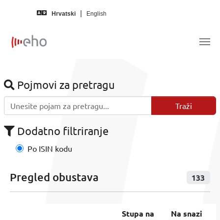
Skip to main content
Hrvatski
English
Pojmovi za pretragu
Dodatno filtriranje
Po ISIN kodu
Pregled obustava
133
Stupa na
Na snazi