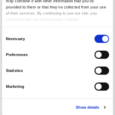
opis
burze, Burza je razvrstala izdavatelja
may combine it with other information that you’ve
KONČAR d.d. u segment promatranja zbog
provided to them or that they’ve collected from your use
protuprijedloga prijedlogu odluke Glavnoj
of their services. By continuing to use our site, you
skupštini o isplati dividende u iznosu od
consent to the use of necessary cookies.
EUR 6,23 po dionici.
Consent
Vrijeme
19.05.2026. 12:14
Necessary
Selection
početka
Datum
25.05.2026.
Preferences
brisanja
Izdavatelj
KONČAR - Elektroindustrija d.d. za
Statistics
proizvodnju i usluge
Obuhvaćeni
KOEI
Marketing
vrijednosni
papir
Show details
Nazad