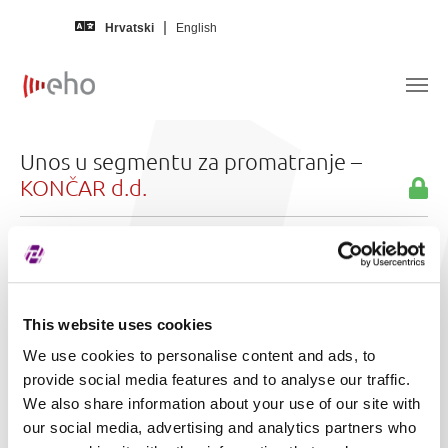
Skip to main content
Hrvatski
English
Unos u segmentu za promatranje –
KONČAR d.d.
Na jeziku
Hrvatski
Naslov
Izdavatelj u segmentu promatranja: KOEI
This website uses cookies
Razlog
zbog protuprijedloga prijedlogu odluke
We use cookies to personalise content and ads, to
svrstavanja:
Glavnoj skupštini o isplati dividende u
provide social media features and to analyse our traffic.
iznosu od EUR 6,23 po dionici
We also share information about your use of our site with
Dodatni
Sukladno čl. 260. st. 1. Pravila Zagrebačke
our social media, advertising and analytics partners who