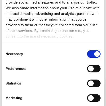
provide social media features and to analyse our traffic.
We also share information about your use of our site with
our social media, advertising and analytics partners who
may combine it with other information that you’ve
provided to them or that they’ve collected from your use
of their services. By continuing to use our site, you
consent to the use of necessary cookies.
Informacije o dividendi
Consent
Za
Croatia osiguranje d.d. - povlaštene
Necessary
Selection
vrijednosnicu
dionice
CROS2
Tip
Prijedlog dividende
Preferences
dividende
Vrsta
Dividenda u novcu
Statistics
dividende
Vrijednost
114.14
EUR
Marketing
dividende