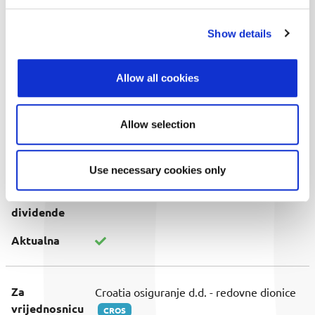
Početak
01.07.2026.
Show details
trgovanja
bez
dividende
Allow all cookies
Datum
02.07.2026.
stjecanja
Allow selection
prava na
dividendu
Use necessary cookies only
Datum
31.07.2026.
isplate
dividende
Aktualna
Za
Croatia osiguranje d.d. - redovne dionice
vrijednosnicu
CROS