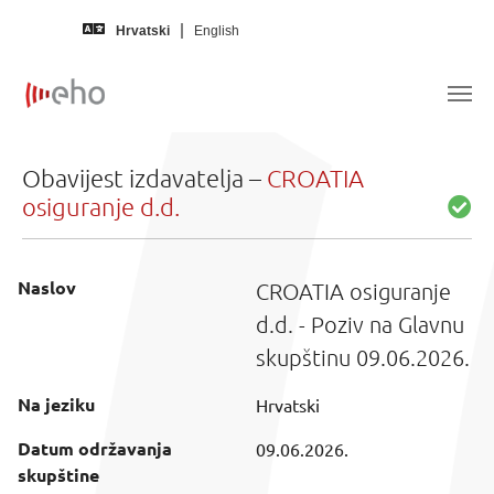
Skip to main content
Hrvatski
English
Obavijest izdavatelja –
CROATIA
osiguranje d.d.
Naslov
CROATIA osiguranje
d.d. - Poziv na Glavnu
skupštinu 09.06.2026.
Na jeziku
Hrvatski
Datum održavanja
09.06.2026.
skupštine