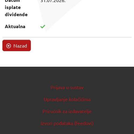
31.07.2026.
isplate
dividende
Aktualna
Nazad
Prijava u sustav
Upravljanje kolačićima
Priručnik za izdavatelje
Izvori podataka (feedovi)