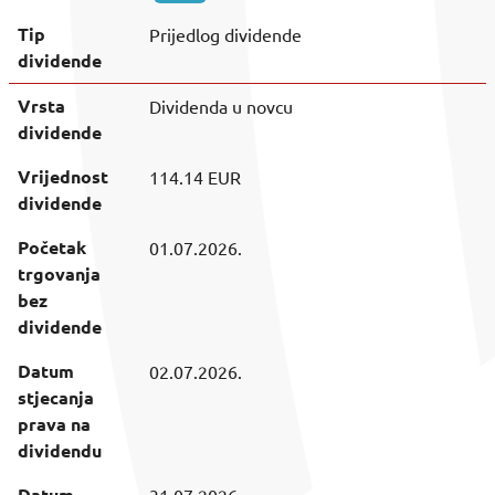
Tip
Prijedlog dividende
dividende
Vrsta
Dividenda u novcu
dividende
Vrijednost
114.14
EUR
dividende
Početak
01.07.2026.
trgovanja
bez
dividende
Datum
02.07.2026.
stjecanja
prava na
dividendu
Datum