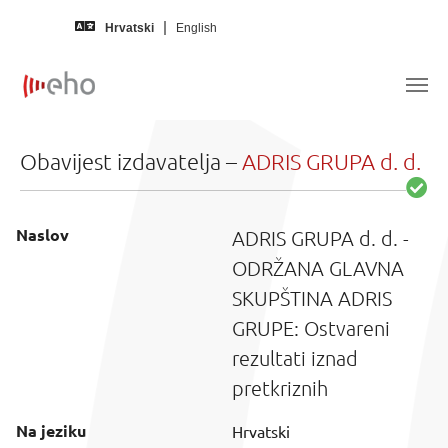
Skip to main content
Hrvatski
English
Obavijest izdavatelja –
ADRIS GRUPA d. d.
Naslov
ADRIS GRUPA d. d. -
ODRŽANA GLAVNA
SKUPŠTINA ADRIS
GRUPE: Ostvareni
rezultati iznad
pretkriznih
Na jeziku
Hrvatski