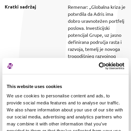
Kratki sadržaj
Remenar: „Globalna kriza je
potvrdila da Adris ima
dobro uravnotežen portfelj
poslova. Investicijski
potencijal Grupe, uz jasno
definirana područja rasta i
razvoja, temelj je novoga
trogodišnjeg razvojnog
ciklusa“
Preuzimanje dokumenta
Preuzmi dokument
Vrijeme objave
20.06.2023. 15:11
This website uses cookies
We use cookies to personalise content and ads, to
Obuhvaćeni vrijednosni
SVI
provide social media features and to analyse our traffic.
papir
We also share information about your use of our site with
our social media, advertising and analytics partners who
may combine it with other information that you’ve
provided to them or that they’ve collected from your use