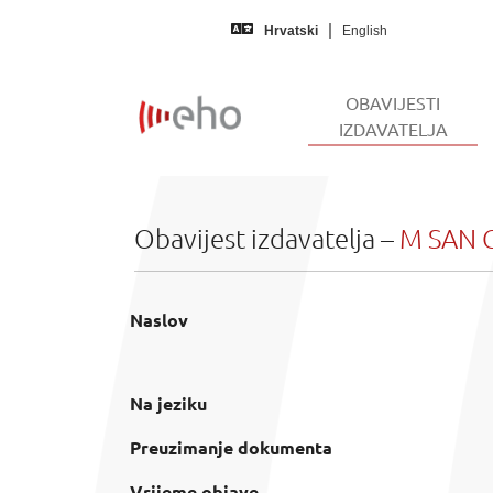
Skip to main content
Hrvatski
English
OBAVIJESTI
(CUR
IZDAVATELJA
Obavijest izdavatelja –
M SAN G
Naslov
Na jeziku
Preuzimanje dokumenta
Vrijeme objave