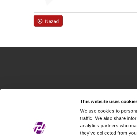
Nazad
This website uses cookie
We use cookies to personal
traffic. We also share info
analytics partners who may
they’ve collected from your