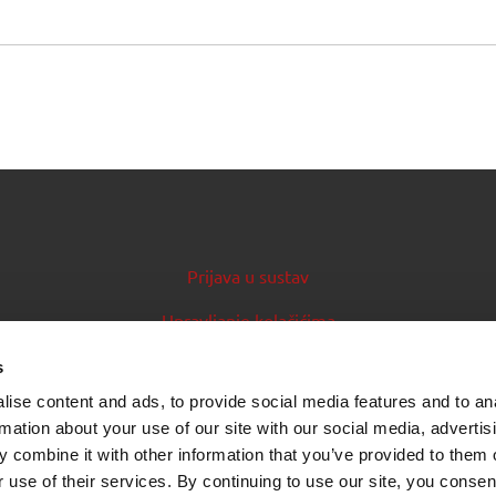
Prijava u sustav
Upravljanje kolačićima
Priručnik za izdavatelje
s
ise content and ads, to provide social media features and to an
Izvori podataka (feedovi)
rmation about your use of our site with our social media, advertis
 combine it with other information that you’ve provided to them o
 use of their services. By continuing to use our site, you consen