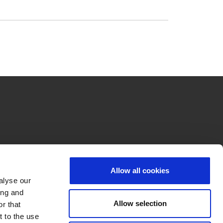
Allow all cookies
alyse our
ing and
Allow selection
r that
t to the use