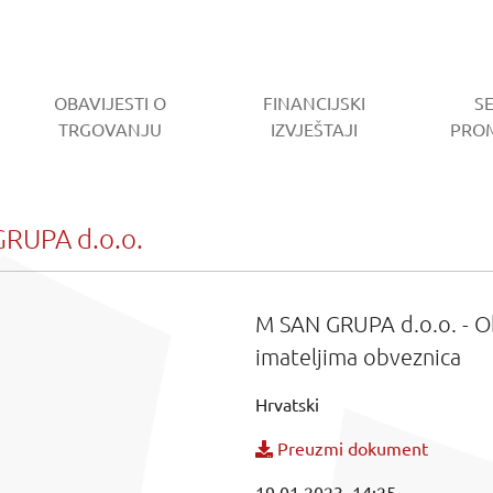
OBAVIJESTI O
FINANCIJSKI
S
RENT)
TRGOVANJU
IZVJEŠTAJI
PRO
RUPA d.o.o.
M SAN GRUPA d.o.o. - Ob
imateljima obveznica
Hrvatski
Preuzmi dokument
19.01.2023. 14:25