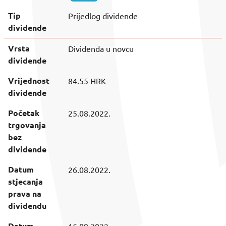
Tip
Prijedlog dividende
dividende
Vrsta
Dividenda u novcu
dividende
Vrijednost
84.55
HRK
dividende
Početak
25.08.2022.
trgovanja
bez
dividende
Datum
26.08.2022.
stjecanja
prava na
dividendu
Datum