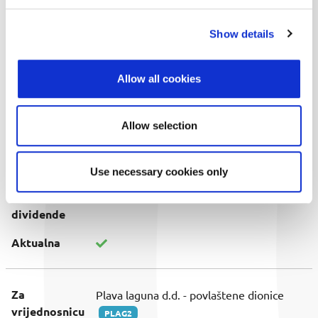
Početak
25.08.2022.
Show details
trgovanja
bez
dividende
Allow all cookies
Datum
26.08.2022.
stjecanja
Allow selection
prava na
dividendu
Use necessary cookies only
Datum
16.09.2022.
isplate
dividende
Aktualna
Za
Plava laguna d.d. - povlaštene dionice
vrijednosnicu
PLAG2