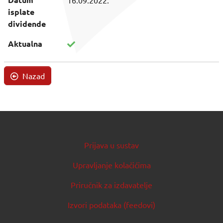
16.09.2022.
isplate
dividende
Aktualna
Nazad
Prijava u sustav
Upravljanje kolačićima
Priručnik za izdavatelje
Izvori podataka (feedovi)