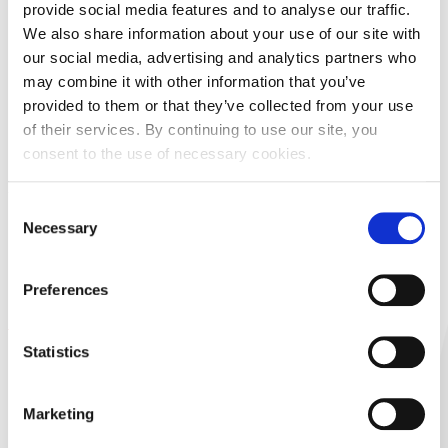
provide social media features and to analyse our traffic.
We also share information about your use of our site with
our social media, advertising and analytics partners who
may combine it with other information that you’ve
provided to them or that they’ve collected from your use
of their services. By continuing to use our site, you
consent to the use of necessary cookies.
Informacije o dividendi
Consent
Za
Plava laguna d.d. - redovne dionice
Necessary
Selection
vrijednosnicu
PLAG
Tip
Prijedlog dividende
Preferences
dividende
Vrsta
Dividenda u novcu
Statistics
dividende
Vrijednost
84.30
HRK
Marketing
dividende