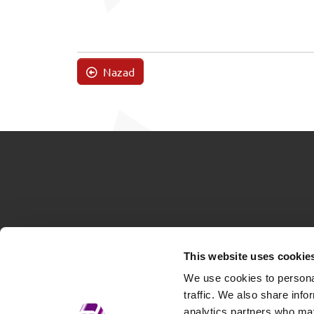
Nazad
This website uses cookie
We use cookies to personal
traffic. We also share info
analytics partners who may