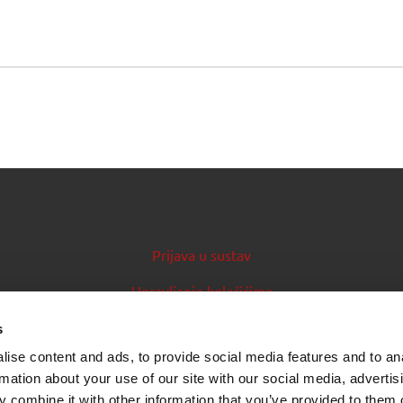
Prijava u sustav
Upravljanje kolačićima
Priručnik za izdavatelje
s
ise content and ads, to provide social media features and to an
Izvori podataka (feedovi)
rmation about your use of our site with our social media, advertis
 combine it with other information that you’ve provided to them o