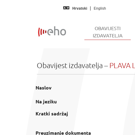
Skip to main content
Hrvatski
English
OBAVIJESTI
(CUR
IZDAVATELJA
Obavijest izdavatelja –
PLAVA L
Naslov
Na jeziku
Kratki sadržaj
Preuzimanje dokumenta