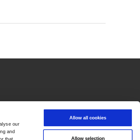
Allow all cookies
alyse our
ing and
Allow selection
r that