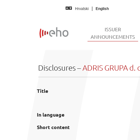
Skip to main content
Hrvatski
English
ISSUER
(
ANNOUNCEMENTS
Disclosures –
ADRIS GRUPA d. d
Title
In language
Short content