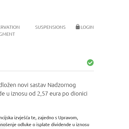
ERVATION
SUSPENSIONS
LOGIN
GMENT
edložen novi sastav Nadzornog
de u iznosu od 2,57 eura po dionici
ncijska izvješća te, zajedno s Upravom,
onošenje odluke o isplate dividende u iznosu