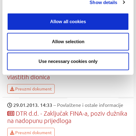
Show details
30.01.2013. 11:07
– Povlaštene i ostale informacije
ZIF FIMA Proprius d.d. - Obavijest o
Allow all cookies
sklopljenom Predugovoru o prijenosu
poslovnih udjela
Allow selection
Preuzmi dokument
30.01.2013. 08:22
– Općenita propisana informacija
Use necessary cookies only
Uljanik Plovidba d.d. - prijava stjecanja
vlastitih dionica
Preuzmi dokument
29.01.2013. 14:33
– Povlaštene i ostale informacije
DTR d.d. - Zaključak FINA-a, poziv dužnika
na nadopunu prijedloga
Preuzmi dokument