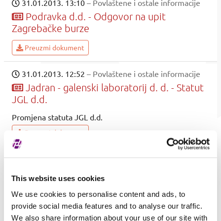
31.01.2013. 13:10
– Povlaštene i ostale informacije
Podravka d.d. - Odgovor na upit
Zagrebačke burze
Preuzmi dokument
31.01.2013. 12:52
– Povlaštene i ostale informacije
Jadran - galenski laboratorij d. d. - Statut
JGL d.d.
Promjena statuta JGL d.d.
Preuzmi dokument
31.01.2013. 10:08
– Povlaštene i ostale informacije
Dalekovod d.d. - Svečano otvoren
This website uses cookies
dalekovod 2x100 kV Beričevo-Trbovlje
We use cookies to personalise content and ads, to
Preuzmi dokument
provide social media features and to analyse our traffic.
We also share information about your use of our site with