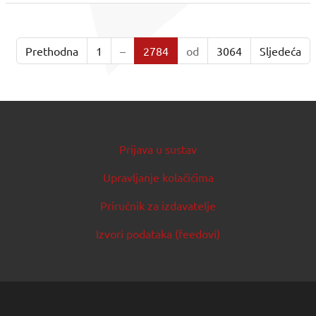
Prethodna
1
–
2784
od
3064
Sljedeća
Prijava u sustav
Upravljanje kolačićima
Priručnik za izdavatelje
Izvori podataka (feedovi)